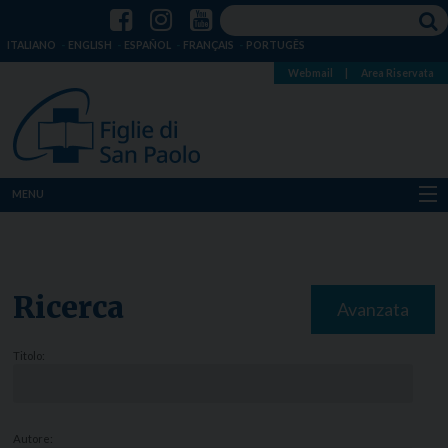
ITALIANO
ENGLISH
ESPAÑOL
FRANÇAIS
PORTUGÊS
Webmail
|
Area Riservata
MENU
Chi siamo
Dove siamo
Ricerca
Avanzata
Notizie
Titolo:
Risorse
Media
Autore: