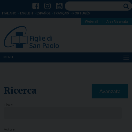
ITALIANO
ENGLISH
ESPAÑOL
FRANÇAIS
PORTUGÊS
Webmail
|
Area Riservata
MENU
Chi siamo
Dove siamo
Ricerca
Avanzata
Notizie
Titolo:
Risorse
Media
Autore: