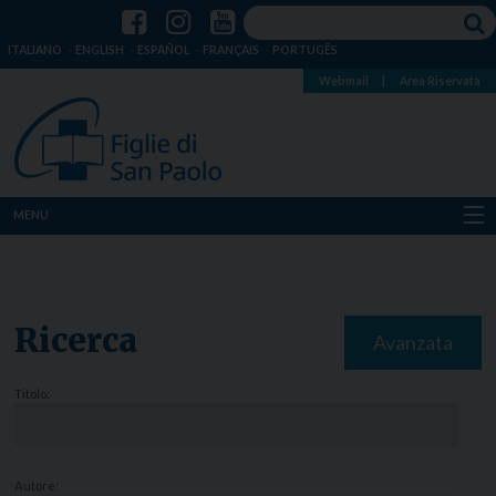
ITALIANO
ENGLISH
ESPAÑOL
FRANÇAIS
PORTUGÊS
Webmail
|
Area Riservata
MENU
Chi siamo
Dove siamo
Ricerca
Avanzata
Notizie
Titolo:
Risorse
Media
Autore: