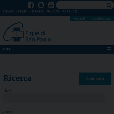
ITALIANO
ENGLISH
ESPAÑOL
FRANÇAIS
PORTUGÊS
Webmail
|
Area Riservata
MENU
Chi siamo
Dove siamo
Ricerca
Avanzata
Notizie
Titolo:
Risorse
Media
Autore: