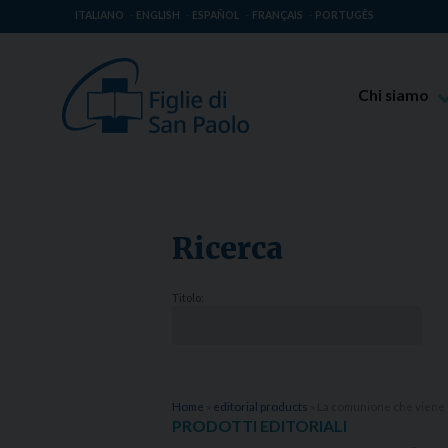
ITALIANO
ENGLISH
ESPAÑOL
FRANÇAIS
PORTUGÊS
Chi siamo
Beato Giaco
Venerabile T
Spiritualità 
Ricerca
Missione Pao
Luoghi delle 
Titolo:
Governo Gen
Famiglia Pao
Home
»
editorial products
»
La comunione che viene
PRODOTTI EDITORIALI