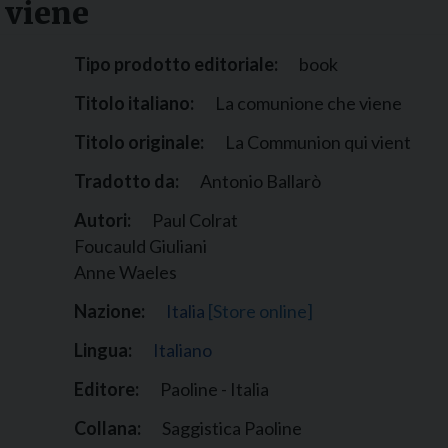
 viene
Narzole
San Lorenzo di Fossano
Tipo prodotto editoriale:
book
Susa
Titolo italiano:
La comunione che viene
Titolo originale:
La Communion qui vient
Tradotto da:
Antonio Ballarò
Autori:
Paul Colrat
Foucauld Giuliani
Anne Waeles
Nazione:
Italia
[Store online]
Lingua:
Italiano
Editore:
Paoline - Italia
Collana:
Saggistica Paoline