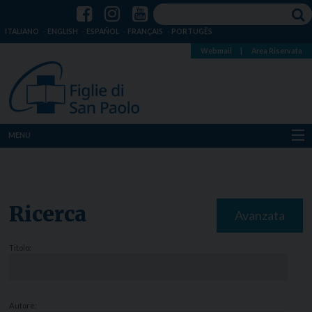
ITALIANO
ENGLISH
ESPAÑOL
FRANÇAIS
PORTUGÊS
Webmail
|
Area Riservata
MENU
Chi siamo
Dove siamo
Ricerca
Avanzata
Notizie
Titolo:
Risorse
Media
Autore: