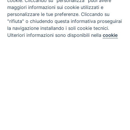
cookie. Cliccando su "personalizza" puoi avere
maggiori informazioni sui cookie utilizzati e
personalizzare le tue preferenze. Cliccando su
"rifiuta" o chiudendo questa informativa proseguirai
la navigazione installando i soli cookie tecnici.
Preferenze Cookie
Ulteriori informazioni sono disponibili nella
cookie
policy
completa.
Personalizza
Rifiuta
Accetta
Tipo prodotto editoriale:
book
Titolo italiano:
La comunità dei tredici