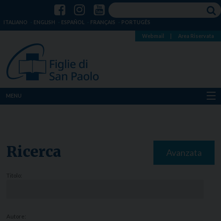
ITALIANO
ENGLISH
ESPAÑOL
FRANÇAIS
PORTUGÊS
Webmail
|
Area Riservata
MENU
Chi siamo
Dove siamo
Ricerca
Avanzata
Notizie
Titolo:
Risorse
Media
Autore: