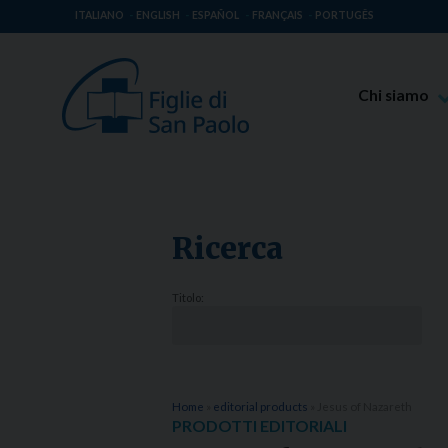
ITALIANO
ENGLISH
ESPAÑOL
FRANÇAIS
PORTUGÊS
Chi siamo
Beato Giaco
Venerabile T
Spiritualità 
Ricerca
Missione Pao
Luoghi delle 
Titolo:
Governo Gen
Famiglia Pao
Home
»
editorial products
»
Jesus of Nazareth
PRODOTTI EDITORIALI