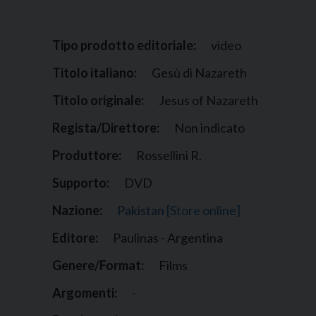
Narzole
San Lorenzo di Fossano
Tipo prodotto editoriale:
video
Susa
Titolo italiano:
Gesù di Nazareth
Titolo originale:
Jesus of Nazareth
Regista/Direttore:
Non indicato
Produttore:
Rossellini R.
Supporto:
DVD
Nazione:
Pakistan
[Store online]
Editore:
Paulinas - Argentina
Genere/Format:
Films
Argomenti:
-