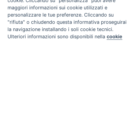
cookie. Cliccando su "personalizza" puoi avere
maggiori informazioni sui cookie utilizzati e
personalizzare le tue preferenze. Cliccando su
"rifiuta" o chiudendo questa informativa proseguirai
la navigazione installando i soli cookie tecnici.
Preferenze Cookie
Ulteriori informazioni sono disponibili nella
cookie
policy
completa.
Personalizza
Rifiuta
Accetta
Tipo prodotto editoriale:
book
Titolo italiano:
Gesù in Betania
Titolo originale:
Jesus em Betà¢nia