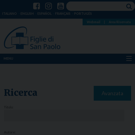
ITALIANO
ENGLISH
ESPAÑOL
FRANÇAIS
PORTUGÊS
Webmail
|
Area Riservata
MENU
Chi siamo
Dove siamo
Ricerca
Avanzata
Notizie
Titolo:
Risorse
Media
Autore: