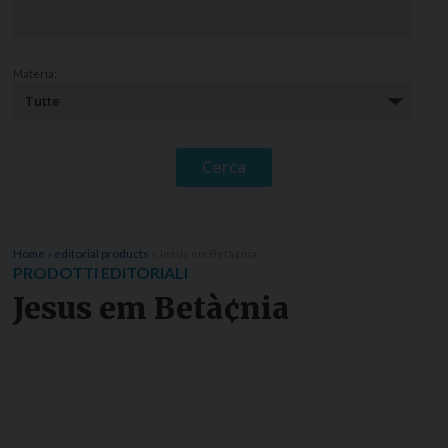
Materia:
Home
»
editorial products
»
Jesus em Betà¢nia
PRODOTTI EDITORIALI
Jesus em Betà¢nia