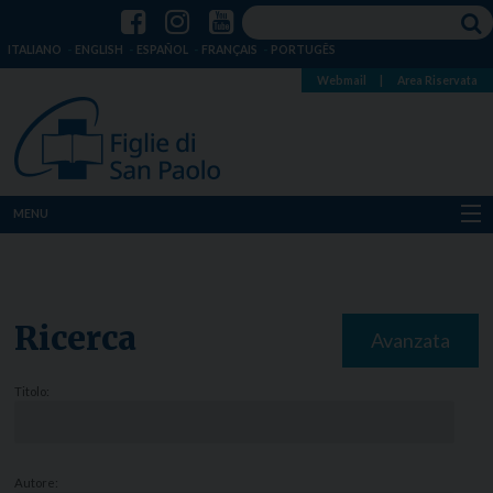
ITALIANO
ENGLISH
ESPAÑOL
FRANÇAIS
PORTUGÊS
Webmail
|
Area Riservata
MENU
Chi siamo
Dove siamo
Ricerca
Avanzata
Notizie
Titolo:
Risorse
Media
Autore: