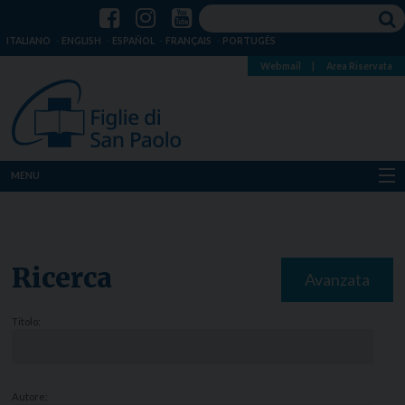
ITALIANO
ENGLISH
ESPAÑOL
FRANÇAIS
PORTUGÊS
Webmail
|
Area Riservata
MENU
Chi siamo
Dove siamo
Ricerca
Avanzata
Notizie
Titolo:
Risorse
Media
Autore: