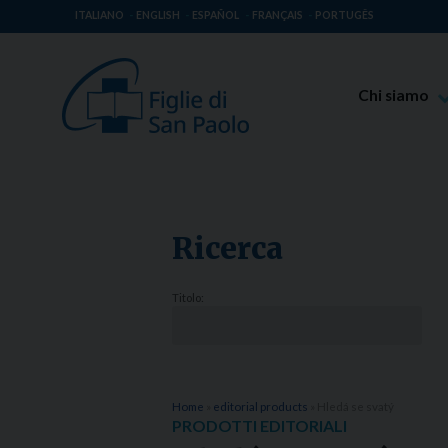
ITALIANO
ENGLISH
ESPAÑOL
FRANÇAIS
PORTUGÊS
Chi siamo
Beato Giaco
Venerabile T
Spiritualità 
Ricerca
Missione Pao
Luoghi delle 
Titolo:
Governo Gen
Famiglia Pao
Home
»
editorial products
»
Hledá se svatý
PRODOTTI EDITORIALI