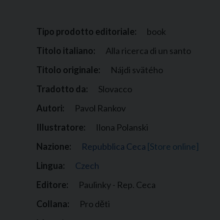
Narzole
San Lorenzo di Fossano
Tipo prodotto editoriale:
book
Susa
Titolo italiano:
Alla ricerca di un santo
Titolo originale:
Nájdi svätého
Tradotto da:
Slovacco
Autori:
Pavol Rankov
Illustratore:
Ilona Polanski
Nazione:
Repubblica Ceca
[Store online]
Lingua:
Czech
Editore:
Paulinky - Rep. Ceca
Collana:
Pro děti