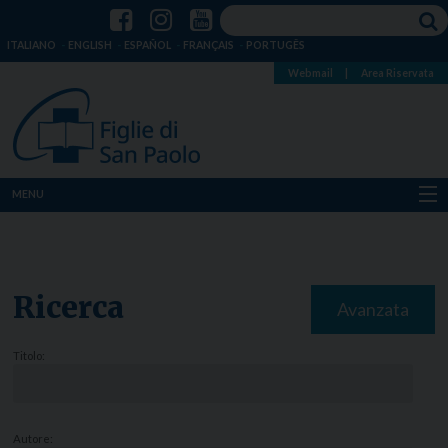
ITALIANO
ENGLISH
ESPAÑOL
FRANÇAIS
PORTUGÊS
Webmail
|
Area Riservata
MENU
Chi siamo
Dove siamo
Ricerca
Avanzata
Notizie
Titolo:
Risorse
Media
Autore: