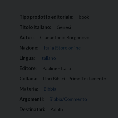
Narzole
San Lorenzo di Fossano
Tipo prodotto editoriale:
book
Susa
Titolo italiano:
Genesi
Autori:
Gianantonio Borgonovo
Nazione:
Italia
[Store online]
Lingua:
Italiano
Editore:
Paoline - Italia
Collana:
Libri Biblici - Primo Testamento
Materia:
Bibbia
Argomenti:
Bibbia/Commento
Destinatari:
Adulti