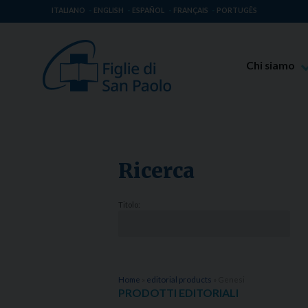
ITALIANO
ENGLISH
ESPAÑOL
FRANÇAIS
PORTUGÊS
Chi siamo
Beato Giaco
Venerabile T
Spiritualità 
Ricerca
Missione Pao
Luoghi delle 
Titolo:
Governo Gen
Famiglia Pao
Home
»
editorial products
»
Genesi
PRODOTTI EDITORIALI