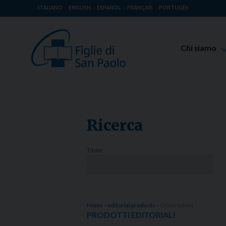
ITALIANO
ENGLISH
ESPAÑOL
FRANÇAIS
PORTUGÊS
Chi siamo
Beato Giaco
Venerabile T
Spiritualità 
Ricerca
Missione Pao
Luoghi delle 
Titolo:
Governo Gen
Famiglia Pao
Home
»
editorial products
»
Generazioni
PRODOTTI EDITORIALI