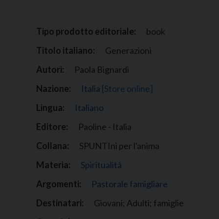
Narzole
San Lorenzo di Fossano
Tipo prodotto editoriale:
book
Susa
Titolo italiano:
Generazioni
Autori:
Paola Bignardi
Nazione:
Italia
[Store online]
Lingua:
Italiano
Editore:
Paoline - Italia
Collana:
SPUNTIni per l'anima
Materia:
Spiritualità
Argomenti:
Pastorale famigliare
Destinatari:
Giovani; Adulti; famiglie