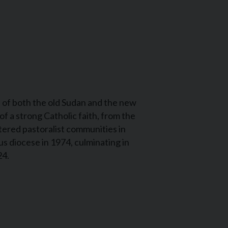
 of both the old Sudan and the new
f a strong Catholic faith, from the
ttered pastoralist communities in
us diocese in 1974, culminating in
24.