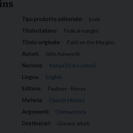
ins
Narzole
San Lorenzo di Fossano
Tipo prodotto editoriale:
book
Susa
Titolo italiano:
Fede ai margini
Titolo originale:
Faith on the Margins
Autori:
John Ashworth
Nazione:
Kenya
[Store online]
Lingua:
English
Editore:
Paulines - Kenya
Materia:
Church History
Argomenti:
Chiesa/storia
Destinatari:
Giovani, adulti