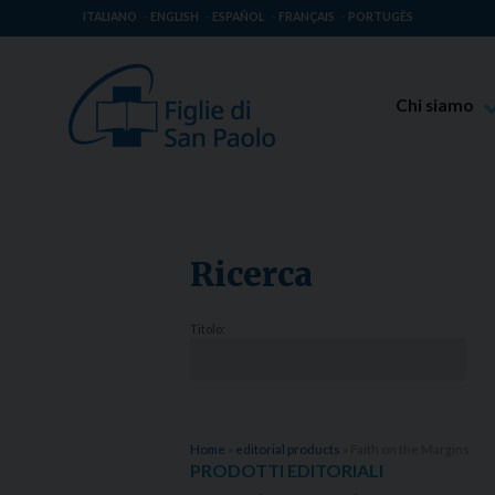
ITALIANO
ENGLISH
ESPAÑOL
FRANÇAIS
PORTUGÊS
Chi siamo
Beato Giaco
Venerabile T
Spiritualità 
Ricerca
Missione Pao
Luoghi delle 
Titolo:
Governo Gen
Famiglia Pao
Home
»
editorial products
»
Faith on the Margins
PRODOTTI EDITORIALI