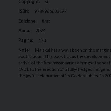
Copyright:
si
ISBN:
9789966603197
Edizione:
first
Anno:
2024
Pagine:
173
Note:
Malakal has always been on the margins
South Sudan. This book traces the development o
arrival of the first missionaries amongst the sca
1901, to the erection of a fully-fledged indigeno
the joyful celebration of its Golden Jubilee in 20