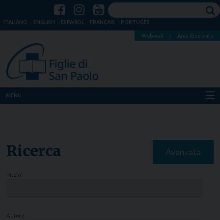
ITALIANO
ENGLISH
ESPAÑOL
FRANÇAIS
PORTUGÊS
Webmail
|
Area Riservata
MENU
Chi siamo
Dove siamo
Ricerca
Avanzata
Notizie
Titolo:
Risorse
Media
Autore: