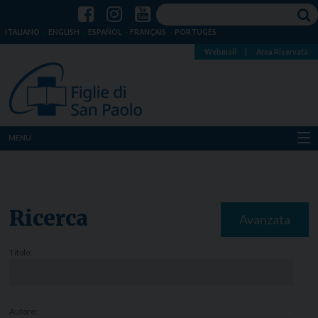
ITALIANO
ENGLISH
ESPAÑOL
FRANÇAIS
PORTUGÊS
Webmail
|
Area Riservata
MENU
Chi siamo
Dove siamo
Ricerca
Avanzata
Notizie
Titolo:
Risorse
Media
Autore: