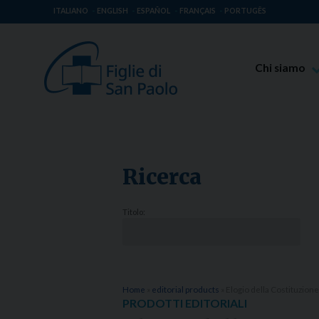
ITALIANO
ENGLISH
ESPAÑOL
FRANÇAIS
PORTUGÊS
Chi siamo
Beato Giaco
Venerabile T
Spiritualità 
Ricerca
Missione Pao
Luoghi delle 
Titolo:
Governo Gen
Famiglia Pao
Home
»
editorial products
»
Elogio della Costituzione
PRODOTTI EDITORIALI