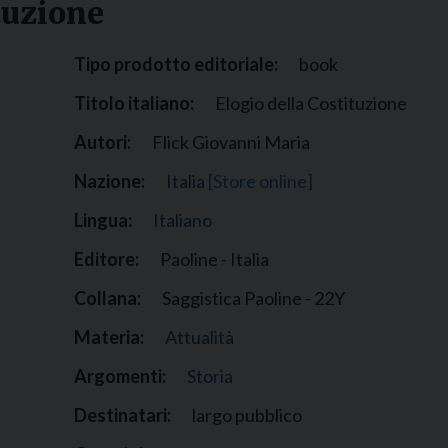
tuzione
Narzole
San Lorenzo di Fossano
Tipo prodotto editoriale:
book
Susa
Titolo italiano:
Elogio della Costituzione
Autori:
Flick Giovanni Maria
Nazione:
Italia
[Store online]
Lingua:
Italiano
Editore:
Paoline - Italia
Collana:
Saggistica Paoline - 22Y
Materia:
Attualità
Argomenti:
Storia
Destinatari:
largo pubblico