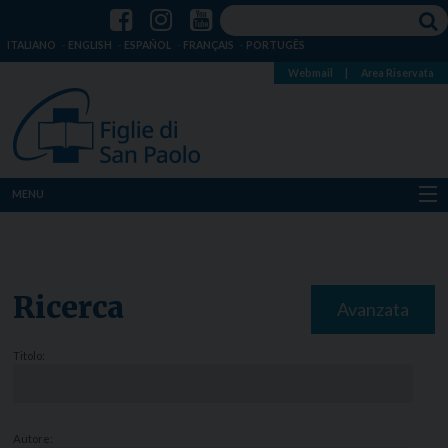
ITALIANO
ENGLISH
ESPAÑOL
FRANÇAIS
PORTUGÊS
Webmail
|
Area Riservata
MENU
Chi siamo
Dove siamo
Ricerca
Avanzata
Notizie
Titolo:
Risorse
Media
Autore: