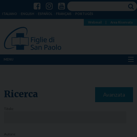
ITALIANO
ENGLISH
ESPAÑOL
FRANÇAIS
PORTUGÊS
Webmail
|
Area Riservata
MENU
Chi siamo
Dove siamo
Ricerca
Avanzata
Notizie
Titolo:
Risorse
Media
Autore: