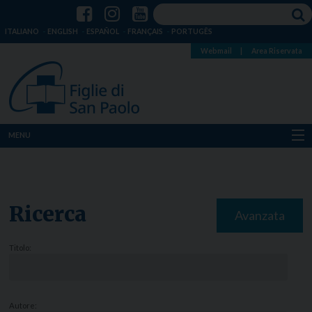
ITALIANO
ENGLISH
ESPAÑOL
FRANÇAIS
PORTUGÊS
Webmail
|
Area Riservata
MENU
Chi siamo
Dove siamo
Ricerca
Avanzata
Notizie
Titolo:
Risorse
Media
Autore: