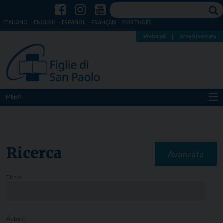
ITALIANO
ENGLISH
ESPAÑOL
FRANÇAIS
PORTUGÊS
Webmail
|
Area Riservata
MENU
Chi siamo
Dove siamo
Ricerca
Avanzata
Notizie
Titolo:
Risorse
Media
Autore: