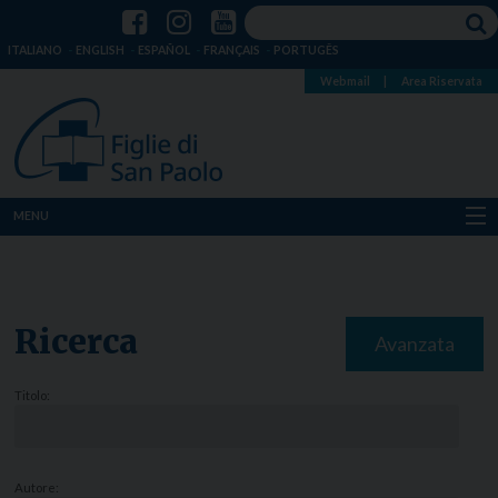
ITALIANO
ENGLISH
ESPAÑOL
FRANÇAIS
PORTUGÊS
Webmail
|
Area Riservata
MENU
Chi siamo
Dove siamo
Ricerca
Avanzata
Notizie
Titolo:
Risorse
Media
Autore: