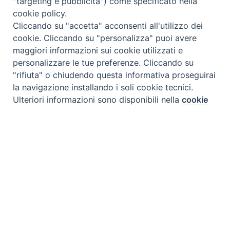
"targeting e pubblicità") come specificato nella
cookie policy.
Cliccando su "accetta" acconsenti all'utilizzo dei
cookie. Cliccando su "personalizza" puoi avere
maggiori informazioni sui cookie utilizzati e
personalizzare le tue preferenze. Cliccando su
Tipo prodotto editoriale:
book
"rifiuta" o chiudendo questa informativa proseguirai
Titolo italiano:
Festeggiamo con il bambino Dio.
la navigazione installando i soli cookie tecnici.
Preferenze Cookie
Novena di Natale con attività.
Ulteriori informazioni sono disponibili nella
cookie
policy
completa.
Titolo originale:
Celebremos con el niño Dios.
Novena de navidad con actividades.
Personalizza
Autori:
Marvy Azuaje
Wilmar Alejandra Flores Azuaje
Rifiuta
Nazione:
Colombia
[Store online]
Accetta
Lingua:
Español
Editore:
Paulinas - Colombia