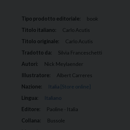
Narzole
San Lorenzo di Fossano
Tipo prodotto editoriale:
book
Susa
Titolo italiano:
Carlo Acutis
Titolo originale:
Carlo Acutis
Tradotto da:
Silvia Franceschetti
Autori:
Nick Meylaender
Illustratore:
Albert Carreres
Nazione:
Italia
[Store online]
Lingua:
Italiano
Editore:
Paoline - Italia
Collana:
Bussole