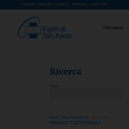
ITALIANO
ENGLISH
ESPAÑOL
FRANÇAIS
PORTUGÊS
Chi siamo
Beato Giaco
Venerabile T
Spiritualità 
Ricerca
Missione Pao
Luoghi delle 
Titolo:
Governo Gen
Famiglia Pao
Home
»
editorial products
»
Carlo Acutis
PRODOTTI EDITORIALI