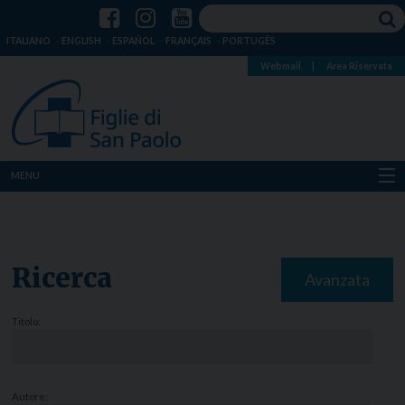
ITALIANO
ENGLISH
ESPAÑOL
FRANÇAIS
PORTUGÊS
Webmail
|
Area Riservata
MENU
Chi siamo
Dove siamo
Ricerca
Avanzata
Notizie
Titolo:
Risorse
Media
Autore: