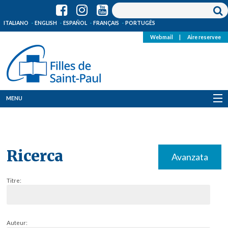
ITALIANO
ENGLISH
ESPAÑOL
FRANÇAIS
PORTUGÊS
Webmail
|
Aire reservee
MENU
Qui Sommes-Nous
Où sommes-nous
Ricerca
Avanzata
News
Titre:
Ressources
Media
Auteur: