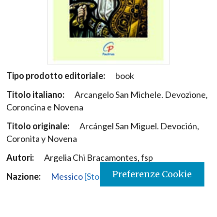
Tipo prodotto editoriale:
book
Titolo italiano:
Arcangelo San Michele. Devozione,
Coroncina e Novena
Titolo originale:
Arcángel San Miguel. Devoción,
Coronita y Novena
Autori:
Argelia Chi Bracamontes, fsp
Preferenze Cookie
Nazione:
Messico
[Store online]
Lingua:
Español
Editore:
Paulinas - Mexico