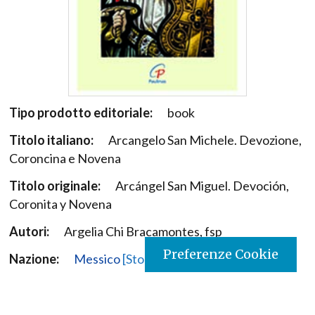
Tipo prodotto editoriale:
book
Titolo italiano:
Arcangelo San Michele. Devozione,
Coroncina e Novena
Titolo originale:
Arcángel San Miguel. Devoción,
Coronita y Novena
Autori:
Argelia Chi Bracamontes, fsp
Preferenze Cookie
Nazione:
Messico
[Store online]
Lingua:
Español
Editore:
Paulinas - Mexico