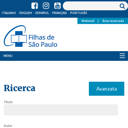
ITALIANO
ENGLISH
ESPAÑOL
FRANÇAIS
PORTUGÊS
Webmail
|
Área reservada
MENU
Quem Somos
Onde Estamos
Ricerca
Avanzata
Notícias
Título:
Recursos
Media
Autor: