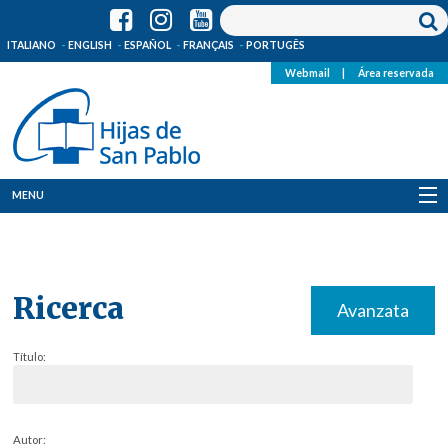
ITALIANO
ENGLISH
ESPAÑOL
FRANÇAIS
PORTUGÊS
Webmail
|
Área reservada
MENU
Quienes Somos
Dónde estamos
Ricerca
Avanzata
Noticias
Título:
Recursos
Media
Autor: