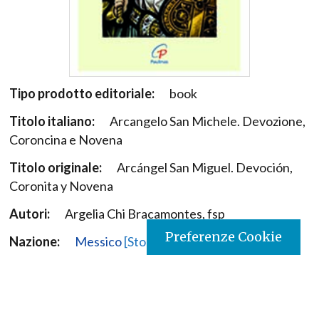
Tipo prodotto editoriale:
book
Titolo italiano:
Arcangelo San Michele. Devozione,
Coroncina e Novena
Titolo originale:
Arcángel San Miguel. Devoción,
Coronita y Novena
Autori:
Argelia Chi Bracamontes, fsp
Preferenze Cookie
Nazione:
Messico
[Store online]
Lingua:
Español
Editore:
Paulinas - Mexico