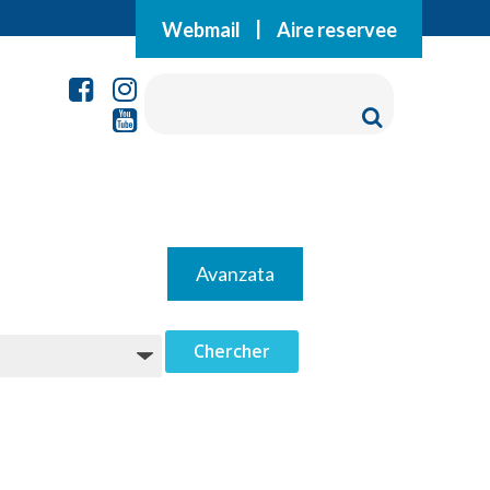
Webmail
|
Aire reservee
Avanzata