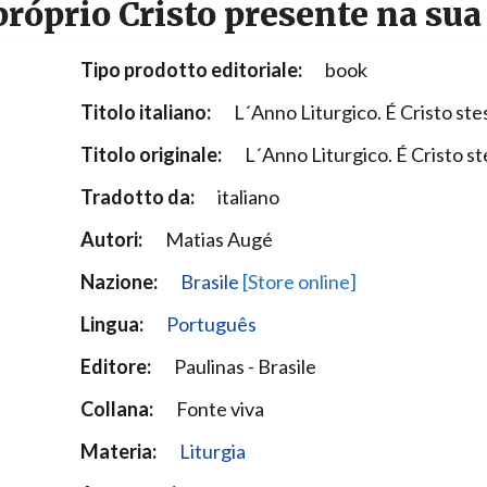
 próprio Cristo presente na sua
Narzole
San Lorenzo di Fossano
Tipo prodotto editoriale:
book
Susa
Titolo italiano:
L´Anno Liturgico. É Cristo ste
Titolo originale:
L´Anno Liturgico. É Cristo st
Tradotto da:
italiano
Autori:
Matias Augé
Nazione:
Brasile
[Store online]
Lingua:
Português
Editore:
Paulinas - Brasile
Collana:
Fonte viva
Materia:
Liturgia