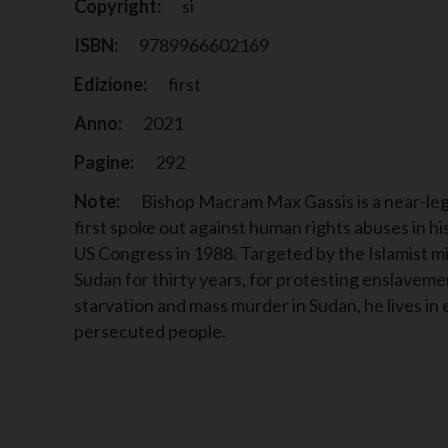
Copyright:
si
ISBN:
9789966602169
Edizione:
first
Anno:
2021
Pagine:
292
Note:
Bishop Macram Max Gassis is a near-leg
first spoke out against human rights abuses in h
US Congress in 1988. Targeted by the Islamist mi
Sudan for thirty years, for protesting enslaveme
starvation and mass murder in Sudan, he lives in e
persecuted people.