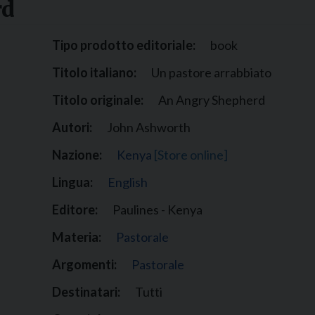
rd
Narzole
San Lorenzo di Fossano
Tipo prodotto editoriale:
book
Susa
Titolo italiano:
Un pastore arrabbiato
Titolo originale:
An Angry Shepherd
Autori:
John Ashworth
Nazione:
Kenya
[Store online]
Lingua:
English
Editore:
Paulines - Kenya
Materia:
Pastorale
Argomenti:
Pastorale
Destinatari:
Tutti