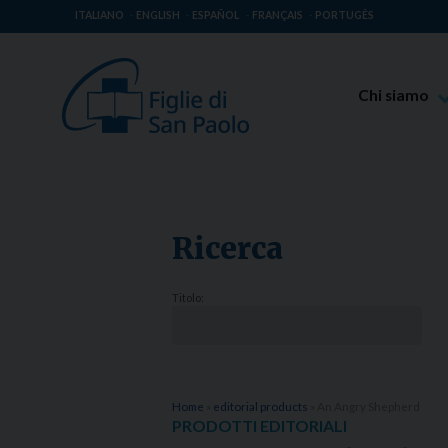
ITALIANO
ENGLISH
ESPAÑOL
FRANÇAIS
PORTUGÊS
Chi siamo
Beato Giaco
Venerabile T
Spiritualità 
Ricerca
Missione Pao
Luoghi delle 
Titolo:
Governo Gen
Famiglia Pao
Home
»
editorial products
»
An Angry Shepherd
PRODOTTI EDITORIALI