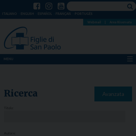
ITALIANO
ENGLISH
ESPAÑOL
FRANÇAIS
PORTUGÊS
Webmail
|
Area Riservata
MENU
Chi siamo
Dove siamo
Ricerca
Avanzata
Notizie
Titolo:
Risorse
Media
Autore: