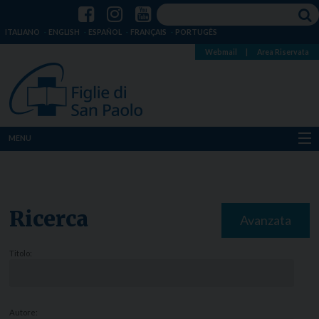
ITALIANO
ENGLISH
ESPAÑOL
FRANÇAIS
PORTUGÊS
Webmail
|
Area Riservata
MENU
Chi siamo
Dove siamo
Ricerca
Avanzata
Notizie
Titolo:
Risorse
Media
Autore: