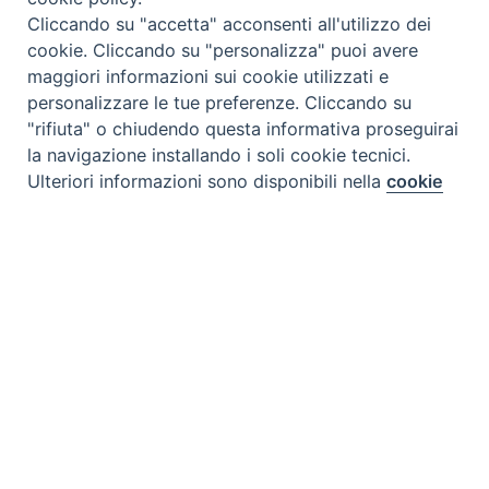
Cliccando su "accetta" acconsenti all'utilizzo dei
cookie. Cliccando su "personalizza" puoi avere
maggiori informazioni sui cookie utilizzati e
personalizzare le tue preferenze. Cliccando su
"rifiuta" o chiudendo questa informativa proseguirai
Tipo prodotto editoriale:
book
la navigazione installando i soli cookie tecnici.
Preferenze Cookie
Titolo italiano:
30 giorni di preparazione per la
Ulteriori informazioni sono disponibili nella
cookie
policy
completa.
consacrazione al Sacro Cuore di Gesù
Titolo originale:
30 Días de preparación para la
Personalizza
consagración al Sagrado Corazón de Jesús
Autori:
Temar
Rifiuta
Nazione:
Colombia
[Store online]
Accetta
Lingua:
Español
Editore:
Paulinas - Colombia