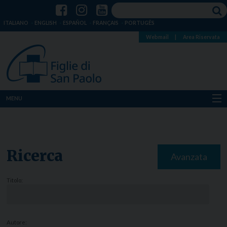
ITALIANO
ENGLISH
ESPAÑOL
FRANÇAIS
PORTUGÊS
Webmail
|
Area Riservata
MENU
Chi siamo
Dove siamo
Ricerca
Avanzata
Notizie
Titolo:
Risorse
Media
Autore: