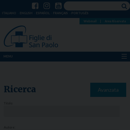
ITALIANO
ENGLISH
ESPAÑOL
FRANÇAIS
PORTUGÊS
Webmail
|
Area Riservata
MENU
Chi siamo
Dove siamo
Ricerca
Avanzata
Notizie
Titolo:
Risorse
Media
Autore: