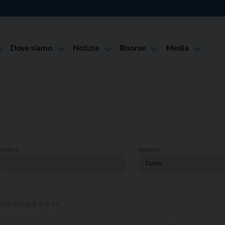
Dove siamo
Notizie
Risorse
Media
mo Alberione
Siti web Paoline
Notizie di vita paolina
Preghiere
Foto
ecla Merlo
Notizie dal governo generale
Documenti
Video
Paolina
Notizie in breve
Bollettino - PaolineOnline
lina
I nostri marchi
Origini
Centri Biblici
Alba
Autore:
Materia:
erale
Centri Editoriali/Multimediali
Benevello
lina
Centri di Diffusione
Bra
Centri di Comunicazione
Castagnito
위한 신약성경 주해 11)
Cherasco