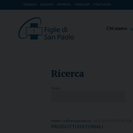
ITALIANO
ENGLISH
ESPAÑOL
FRANÇAIS
PORTUGÊS
Chi siamo
Beato Giaco
Venerabile T
Spiritualità 
Ricerca
Missione Pao
Luoghi delle 
Titolo:
Governo Gen
Famiglia Pao
Home
»
editorial products
»
필리피서 (거룩한 독서를 
PRODOTTI EDITORIALI