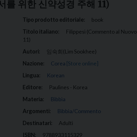
를 위한 신약성경 주해 11)
Narzole
San Lorenzo di Fossano
Tipo prodotto editoriale:
book
Susa
Titolo italiano:
Filippesi (Commento al Nuovo 
11)
Autori:
임숙희(Lim Sookhee)
Nazione:
Corea
[Store online]
Lingua:
Korean
Editore:
Paulines - Korea
Materia:
Bibbia
Argomenti:
Bibbia/Commento
Destinatari:
Adulti
ISBN:
9788933115329