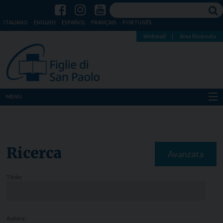
ITALIANO
ENGLISH
ESPAÑOL
FRANÇAIS
PORTUGÊS
Webmail
|
Area Riservata
MENU
Chi siamo
Dove siamo
Ricerca
Avanzata
Notizie
Titolo:
Risorse
Media
Autore: