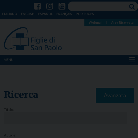
ITALIANO
ENGLISH
ESPAÑOL
FRANÇAIS
PORTUGÊS
Webmail
|
Area Riservata
MENU
Chi siamo
Dove siamo
Ricerca
Avanzata
Notizie
Titolo:
Risorse
Media
Autore: