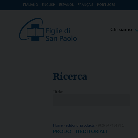
ITALIANO
ENGLISH
ESPAÑOL
FRANÇAIS
PORTUGÊS
Chi siamo
Beato Giaco
Venerabile T
Spiritualità 
Ricerca
Missione Pao
Luoghi delle 
Titolo:
Governo Gen
Famiglia Pao
Home
»
editorial products
»
만화 신약 성경 1
PRODOTTI EDITORIALI