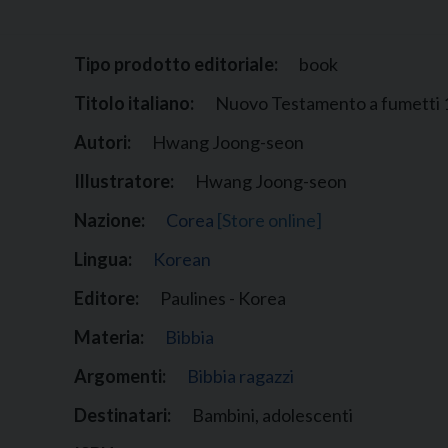
Narzole
San Lorenzo di Fossano
Tipo prodotto editoriale:
book
Susa
Titolo italiano:
Nuovo Testamento a fumetti 
Autori:
Hwang Joong-seon
Illustratore:
Hwang Joong-seon
Nazione:
Corea
[Store online]
Lingua:
Korean
Editore:
Paulines - Korea
Materia:
Bibbia
Argomenti:
Bibbia ragazzi
Destinatari:
Bambini, adolescenti