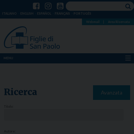
ITALIANO
ENGLISH
ESPAÑOL
FRANÇAIS
PORTUGÊS
Webmail
|
Area Riservata
MENU
Chi siamo
Dove siamo
Ricerca
Avanzata
Notizie
Titolo:
Risorse
Media
Autore: