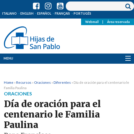
ITALIANO
ENGLISH
ESPAÑOL
FRANÇAIS
PORTUGÊS
Webmail
|
Área reservada
MENU
Quienes Somos
Home
»
Recursos
»
Oraciones
»
Diferentes
»
Día de oración para el centenario le
Dónde estamos
Familia Paulina
ORACIONES
Noticias
Día de oración para el
centenario le Familia
Recursos
Paulina
Media