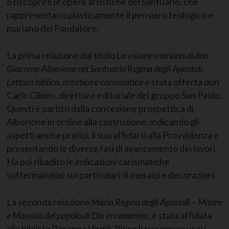
o riscoprire le opere artistiche del Santuario, che
rappresentano plasticamente il pensiero teologico e
mariano del Fondatore.
La prima relazione dal titolo
La visione mariana di don
Giacomo Alberione nel Santuario Regina degli Apostoli.
Lettura biblica, artistica
e carismatica
è stata offerta don
Carlo Cibien, direttore editoriale del gruppo San Paolo.
Questi è partito dalla concezione prospettica di
Alberione in ordine alla costruzione, indicando gli
aspetti anche pratici, il suo affidarsi alla Provvidenza e
presentando le diverse fasi di avanzamento dei lavori.
Ha poi ribadito le indicazioni carismatiche
soffermandosi sui particolari di mosaici e decorazioni.
La seconda relazione
Maria Regina degli Apostoli – Madre
e Maestra del popolo di Dio in cammino,
è stata affidata
alla biblista Rosanna Virgili. Ricco il suo excursus su