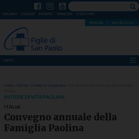
ITALIANO
ENGLISH
ESPAÑOL
FRANÇAIS
PORTUGÊS
Webmail
|
Area Riservata
MENU
Chi siamo
Home
»
Notizie
»
Notizie di vita paolina
»
ITALIA Convegno annuale della Famiglia
Dove siamo
Paolina
NOTIZIE DI VITA PAOLINA
Notizie
ITALIA
Convegno annuale della
Risorse
Famiglia Paolina
Media