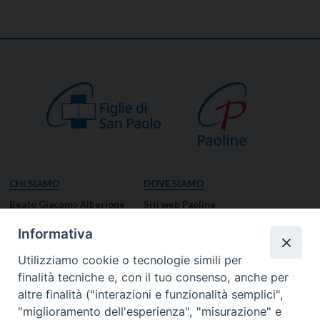
CHI SIAMO
DOVE SIAMO
Beato Giacomo Alberione
Siti web Paoline
Venerabile Tecla Merlo
NOTIZIE
Informativa
Spiritualità Paolina
Notizie di vita paolina
Utilizziamo cookie o tecnologie simili per
Missione Paolina
Notizie dal governo generale
finalità tecniche e, con il tuo consenso, anche per
Luoghi delle Origini
Notizie in breve
altre finalità ("interazioni e funzionalità semplici",
Governo Generale
RISORSE
"miglioramento dell'esperienza", "misurazione" e