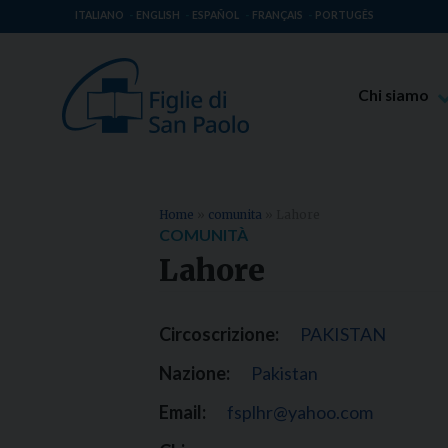
ITALIANO
ENGLISH
ESPAÑOL
FRANÇAIS
PORTUGÊS
Chi siamo
Beato Giaco
Venerabile T
Spiritualità 
Home
»
comunita
»
Lahore
COMUNITÀ
Missione Pao
Lahore
Luoghi delle 
Governo Gen
Circoscrizione:
PAKISTAN
Famiglia Pao
Nazione:
Pakistan
Email:
fsplhr@yahoo.com