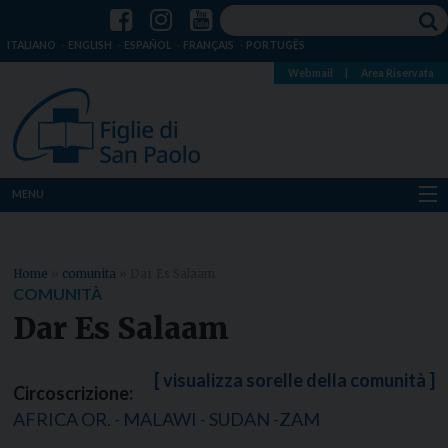
ITALIANO
ENGLISH
ESPAÑOL
FRANÇAIS
PORTUGÊS
Webmail
|
Area Riservata
MENU
Chi siamo
Home
»
comunita
»
Dar Es Salaam
Dove siamo
COMUNITÀ
Dar Es Salaam
Notizie
[ visualizza sorelle della comunità ]
Risorse
Circoscrizione:
AFRICA OR. - MALAWI - SUDAN -ZAM
Media