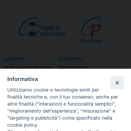
CHI SIAMO
DOVE SIAMO
Beato Giacomo Alberione
Siti web Paoline
Venerabile Tecla Merlo
NOTIZIE
Informativa
Spiritualità Paolina
Notizie di vita paolina
Utilizziamo cookie o tecnologie simili per
Missione Paolina
Notizie dal governo generale
finalità tecniche e, con il tuo consenso, anche per
Luoghi delle Origini
Notizie in breve
altre finalità ("interazioni e funzionalità semplici",
Governo Generale
RISORSE
"miglioramento dell'esperienza", "misurazione" e
"targeting e pubblicità") come specificato nella
Famiglia Paolina
Preghiere
cookie policy.
Documenti