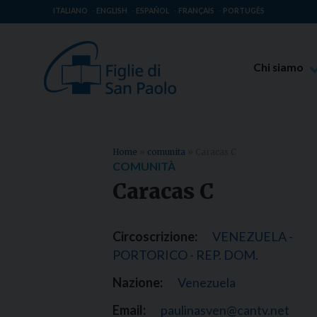
ITALIANO
ENGLISH
ESPAÑOL
FRANÇAIS
PORTUGÊS
Chi siamo
Beato Giaco
Venerabile T
Spiritualità 
Home
»
comunita
»
Caracas C
COMUNITÀ
Missione Pao
Caracas C
Luoghi delle 
Governo Gen
Circoscrizione:
VENEZUELA -
Famiglia Pao
PORTORICO - REP. DOM.
Nazione:
Venezuela
Email:
paulinasven@cantv.net