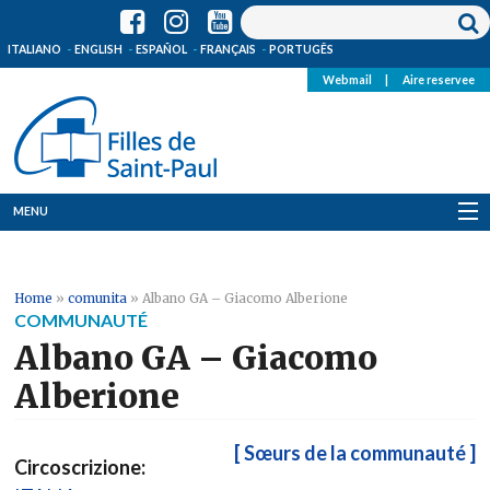
ITALIANO
ENGLISH
ESPAÑOL
FRANÇAIS
PORTUGÊS
Webmail
|
Aire reservee
MENU
Qui Sommes-Nous
Home
»
comunita
»
Albano GA – Giacomo Alberione
Où sommes-nous
COMMUNAUTÉ
Albano GA – Giacomo
News
Alberione
Ressources
[ Sœurs de la communauté ]
Circoscrizione:
Media