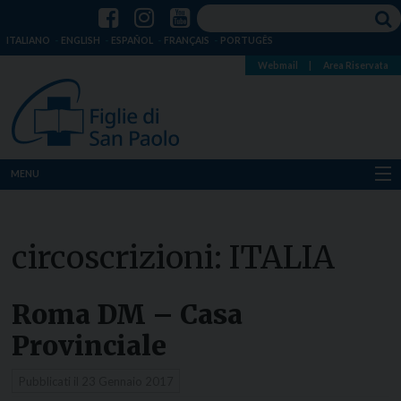
ITALIANO
ENGLISH
ESPAÑOL
FRANÇAIS
PORTUGÊS
Webmail
|
Area Riservata
MENU
Chi siamo
circoscrizioni:
ITALIA
Dove siamo
Notizie
Roma DM – Casa
Provinciale
Risorse
Pubblicati il
23 Gennaio 2017
Media