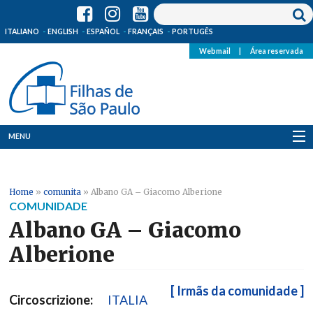
ITALIANO
ENGLISH
ESPAÑOL
FRANÇAIS
PORTUGÊS
Webmail
|
Área reservada
MENU
Quem Somos
Home
»
comunita
»
Albano GA – Giacomo Alberione
Onde Estamos
COMUNIDADE
Albano GA – Giacomo
Notícias
Alberione
Recursos
[ Irmãs da comunidade ]
Circoscrizione:
ITALIA
Media