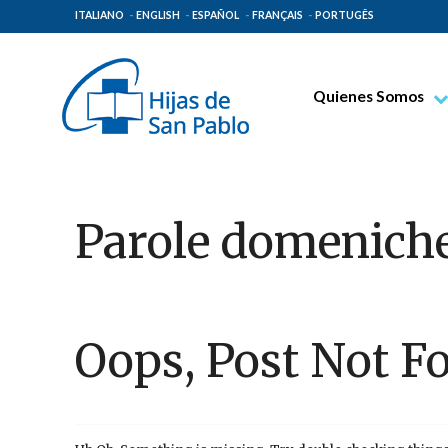
ITALIANO
ENGLISH
ESPAÑOL
FRANÇAIS
PORTUGÊS
Quienes Somos
Beato Santiago Alb
Venerable Tecla Me
Espiritualidad Pauli
Parole domeniche
Misión Paulina
Lugares de Origen
Gobierno General
Oops, Post Not F
Familia Paulina