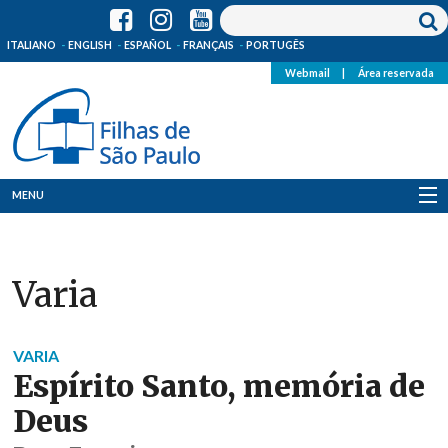
ITALIANO
ENGLISH
ESPAÑOL
FRANÇAIS
PORTUGÊS
Webmail
|
Área reservada
MENU
Quem Somos
Varia
Onde Estamos
Notícias
VARIA
Espírito Santo, memória de
Recursos
Deus
Media