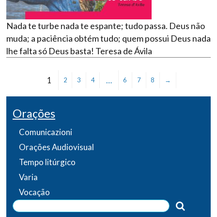
Nada te turbe nada te espante; tudo passa. Deus não
muda; a paciência obtém tudo; quem possui Deus nada
lhe falta só Deus basta! Teresa de Ávila
1
…
2
3
4
6
7
8
→
Orações
Comunicazioni
Orações Audiovisual
Tempo litúrgico
Varia
Vocação